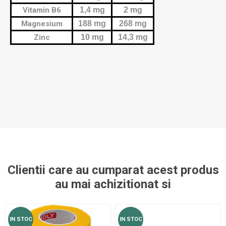
Vitamin B6
1,4 mg
2 mg
Magnesium
188 mg
268 mg
Zinc
10 mg
14,3 mg
Clientii care au cumparat acest produs
au mai achizitionat si
IN STOC
IN STOC