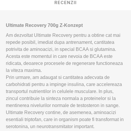
RECENZII
Ultimate Recovery 700g Z-Konzept
Am dezvoltat Ultimate Recovery pentru a obtine cat mai
repede posibil, imediat dupa antrenament, cantitatea
potrivita de aminoacizi, in special BCAA si glutamina.
Acesta este momentul in care nevoia de BCAA este
ridicata, deoarece procesele de regenerare functioneaza
la viteza maxima.
Prin urmare, am adaugat si cantitatea adecvata de
carbohidrati pentru a impinge insulina, care accelereaza
transportul nutrientilor in celulele musculare. In plus,
zincul contribuie la sinteza normala a proteinelor si la
mentinerea nivelurilor normale de testosteron in sange.
Ultimate Recovery contine, de asemenea, aminoacizi
esentiali triptofan, care in organism poate fi transformat in
serotonina, un neurotransmitator important.