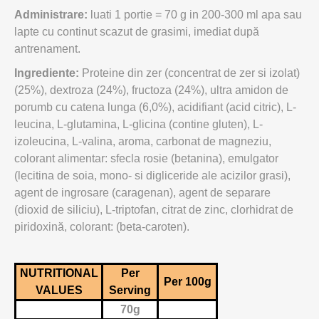
Administrare:
luati 1 portie = 70 g in 200-300 ml apa sau
lapte cu continut scazut de grasimi, imediat după
antrenament.
Ingrediente:
Proteine din zer (concentrat de zer si izolat)
(25%), dextroza (24%), fructoza (24%), ultra amidon de
porumb cu catena lunga (6,0%), acidifiant (acid citric), L-
leucina, L-glutamina, L-glicina (contine gluten), L-
izoleucina, L-valina, aroma, carbonat de magneziu,
colorant alimentar: sfecla rosie (betanina), emulgator
(lecitina de soia, mono- si digliceride ale acizilor grasi),
agent de ingrosare (caragenan), agent de separare
(dioxid de siliciu), L-triptofan, citrat de zinc, clorhidrat de
piridoxină, colorant: (beta-caroten).
NUTRITIONAL
Per
Per 100g
VALUES
Serving
70g