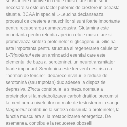
substantele nutritive in celule musculare unde sunt
necesare si este un factor puternic de crestere in aceasta
situatie. BCAA in special L-Leucina declanseaza
procesul de crestere a muschilor si sunt foarte importante
pentru recuperarea dumneavoastra. Glutamina este
importanta pentru retentia apei in celule musculare si
promoveaza sinteza proteinelor si glicogenului. Glicina
este importanta pentru structura si regenerarea celulelor.
L-Triptofanul
este un aminoacid esential care este
elementul de baza al serotoninei, un neurotransmitator
foarte important. Serotonina este frecvent descrisa ca
"hormon de fericire", deoarece nivelurile reduse de
serotonină (sau triptofan) duc adesea la dispozitie
depresiva.
Zincul
contribuie la sinteza normala a
proteinelor si la metabolizarea carbohidratilor, precum si
la mentinerea nivelurilor normale de testosteron in sange.
Magneziul
contribuie la sinteza obisnuita a proteinelor, la
functia musculara si la metabolizarea energetica. De
asemenea, contribuie la reducerea oboselii.