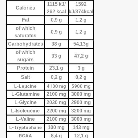
1115 kJ/
1592
Calories
262 kcal
kJ/374kcal
Fat
0,9 g
1,2 g
of which
0,9 g
1,2 g
saturates
Carbohydrates
38 g
54,13g
of which
33 g
47,2 g
sugars
Protein
23,1 g
3 g
Salt
0,2 g
0,2 g
L-Leucine
4100 mg
5900 mg
L-Glutamine
2100 mg
3000 mg
L-Glycine
2030 mg
2900 mg
L-Isoleucine
2200 mg
3200 mg
L-Valine
2100 mg
3000 mg
L-Tryptophane
100 mg
143 mg
BCAA
8,4 g
12,1 g