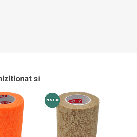
izitionat si
IN STOC