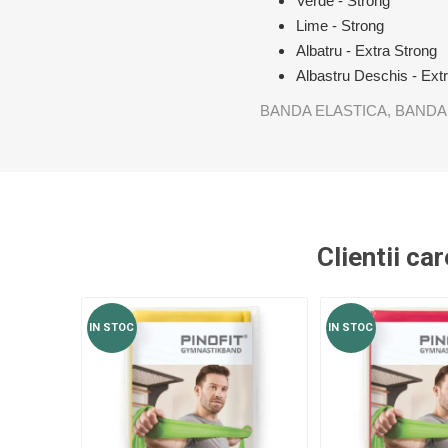
Verde - Strong
Lime - Strong
Albatru - Extra Strong
Albastru Deschis - Ext
BANDA ELASTICA
,
BANDA
Clientii ca
IN STOC
IN STOC