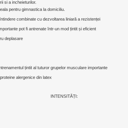
OTERAPIE
SAUNE
ALTE APARA
i si a incheieturilor.
deala pentru gimnastica la domiciliu.
 întindere combinate cu dezvoltarea liniară a rezistenței
ERAPIE
portante pot fi antrenate într-un mod țintit și eficient
tru deplasare
trenamentul țintit al tuturor grupelor musculare importante
proteine alergenice din latex
INTENSITĂȚI: