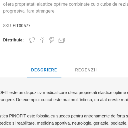
D3TAPE K6.0 – 5CM X 6M
D3TAPE X6.
MANȚA
ofera proprietati elastice optime combinate cu o curba de rezi
NDS
RT
MINGI FITNESS SI YOGA
progresiva, fara strangere
ZI
RATE COMPRESIE
SKU:
FIT00577
I - GANTERE -
CROSSFIT AND FITNESS
BĂRI ANTR
ELL - DISCURI
Distribuie:
INESIOLOGICE
E ȘI MINERALE: ROL
UNET
LASER
SHOCKWAV
 ADVANCE – 5CM X
L ÎN PERFORMANȚA
L-CARNITINA
DESCRIERE
RECENZII
ILOR
OFIT este un dispozitiv medical care ofera proprietati elastice optim
trangere. De exemplu: cu cat este mai mult întinsa, cu atat creste mai 
tica PINOFIT este folosita cu succes pentru antrenamente de forta si f
edice si reabilitare, medicina sportiva, neurologie, geriatrie, pediatrie, 