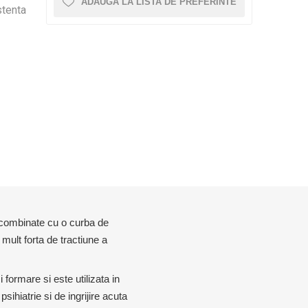
0 – 5CM X 6M
D3TAPE K35 – 5CM X 35M
ADAUGĂ LA LISTA DE PREFERINTE
stenta
CRYON X PRO
REBOOTS
ALTE APARATE CRYO
Icebein™ cryo
ENAMENT
ACCESORII ANTRENAMENT
RECOSPORT
SISTEME MONITORIZARE GPS
E
PENTRU ECHIPE
e combinate cu o curba de
ACCESORII PENTRU ANTRENORI
mult forta de tractiune a
CONURI SI COPETE
GARDURI ANTRENAMENT
ormare si este utilizata in
SCARITE ANTRENAMENT
psihiatrie si de ingrijire acuta