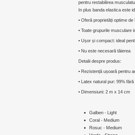
MAGNET
pentru restabilirea musculaturi
In plus banda elastica este i
• Oferă proprietăți optime de
KINETOT
• Toate grupurile musculare im
• Ușor și compact: ideal pen
• Nu este necesară tăierea
Detalii despre produs:
• Rezistență ușoară pentru an
• Latex natural pur: 99% fără 
• Dimensiuni: 2 m x 14 cm
Galben - Light
Coral - Medium
Rosuc - Medium