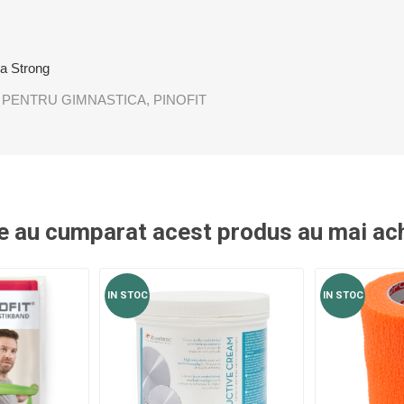
ra Strong
 PENTRU GIMNASTICA
,
PINOFIT
re au cumparat acest produs au mai ach
IN STOC
IN STOC