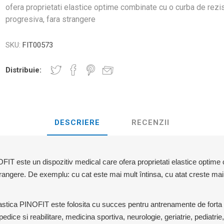
D3TAPE K6.0 – 5CM X 6M
D3TAPE X6.
MANȚA
ofera proprietati elastice optime combinate cu o curba de rezi
NDS
RT
MINGI FITNESS SI YOGA
progresiva, fara strangere
ZI
RATE COMPRESIE
SKU:
FIT00573
I - GANTERE -
CROSSFIT AND FITNESS
BĂRI ANTR
ELL - DISCURI
Distribuie:
INESIOLOGICE
E ȘI MINERALE: ROL
UNET
LASER
SHOCKWAV
 ADVANCE – 5CM X
L ÎN PERFORMANȚA
L-CARNITINA
DESCRIERE
RECENZII
ILOR
OFIT este un dispozitiv medical care ofera proprietati elastice optim
trangere. De exemplu: cu cat este mai mult întinsa, cu atat creste mai 
stica PINOFIT este folosita cu succes pentru antrenamente de forta si 
edice si reabilitare, medicina sportiva, neurologie, geriatrie, pediatrie, 