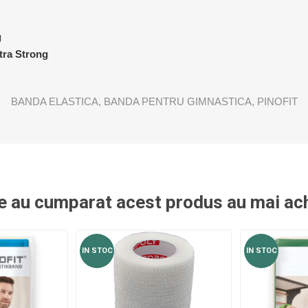
g
tra Strong
BANDA ELASTICA
,
BANDA PENTRU GIMNASTICA
,
PINOFIT
re au cumparat acest produs au mai ach
IN STOC
IN STOC