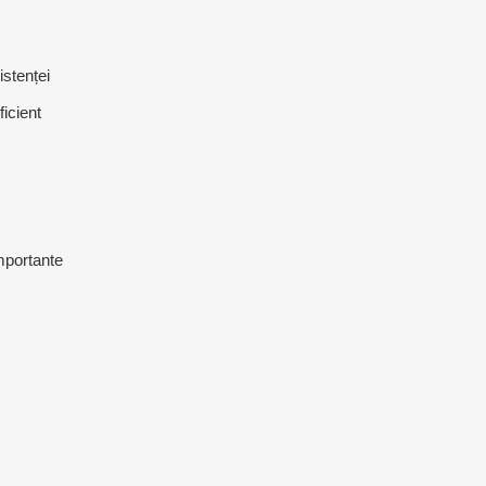
ACCESORII ANTRENAMENT DE
TE
EXTERIOR
istenței
ficient
importante