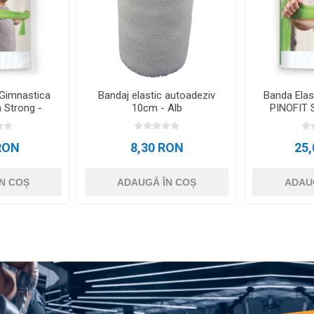
 Gimnastica
Bandaj elastic autoadeziv
Banda Elas
 Strong -
10cm - Alb
PINOFIT 
eschis
RON
8,30 RON
25
N COȘ
ADAUGĂ ÎN COȘ
ADAU