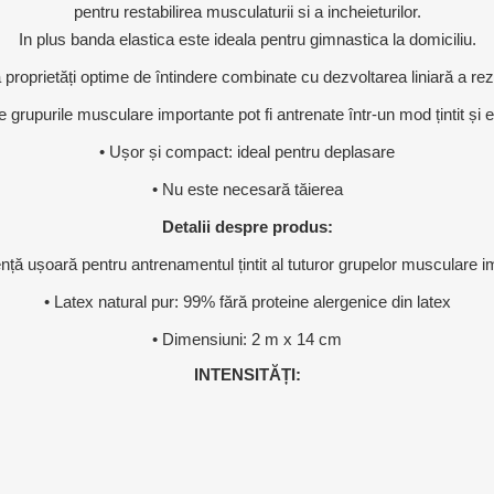
OTERAPIE
SAUNE
ALTE APARA
pentru restabilirea musculaturii si a incheieturilor.
In plus banda elastica este ideala pentru gimnastica la domiciliu.
 proprietăți optime de întindere combinate cu dezvoltarea liniară a rez
ERAPIE
e grupurile musculare importante pot fi antrenate într-un mod țintit și e
• Ușor și compact: ideal pentru deplasare
• Nu este necesară tăierea
Detalii despre produs:
nță ușoară pentru antrenamentul țintit al tuturor grupelor musculare 
• Latex natural pur: 99% fără proteine alergenice din latex
• Dimensiuni: 2 m x 14 cm
INTENSITĂȚI: