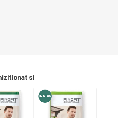
izitionat si
IN STOC