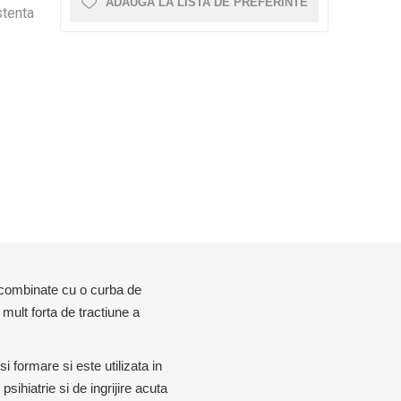
0 – 5CM X 6M
D3TAPE K35 – 5CM X 35M
ADAUGĂ LA LISTA DE PREFERINTE
stenta
CRYON X PRO
REBOOTS
ALTE APARATE CRYO
Icebein™ cryo
ENAMENT
ACCESORII ANTRENAMENT
RECOSPORT
SISTEME MONITORIZARE GPS
E
PENTRU ECHIPE
e combinate cu o curba de
ACCESORII PENTRU ANTRENORI
mult forta de tractiune a
CONURI SI COPETE
GARDURI ANTRENAMENT
formare si este utilizata in
SCARITE ANTRENAMENT
psihiatrie si de ingrijire acuta