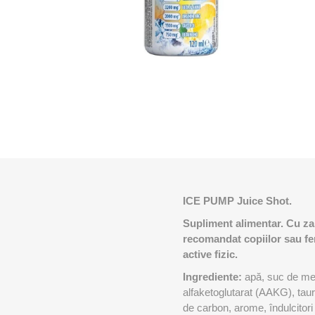
Genti Medicale
PERFOR
MINI BA
RECOSPO
BLAZEPOD
ALTE BEN
Cryopush
Recuperare Sportiva
ALTE APA
GREUTAT
Aparatura
KETTLEB
Porti, Plase si Accesorii
Lazi transport aluminiu
BENZI K
VITAMIN
ULTRAS
STRAPIT
ESENȚIA
5M
SPORTIV
Echipamente si Accesorii Fitness
ICE PUMP Juice Shot.
Supliment alimentar. Cu zah
recomandat copiilor sau fem
active fizic.
Ingrediente:
apă, suc de mer
alfaketoglutarat (AAKG), tauri
de carbon, arome, îndulcitor