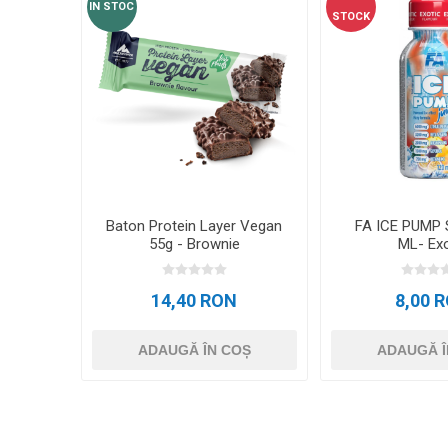
IN STOC
STOCK
Baton Protein Layer Vegan
FA ICE PUMP
55g - Brownie
ML- Exo
14,40 RON
8,00 
ADAUGĂ ÎN COȘ
ADAUGĂ Î