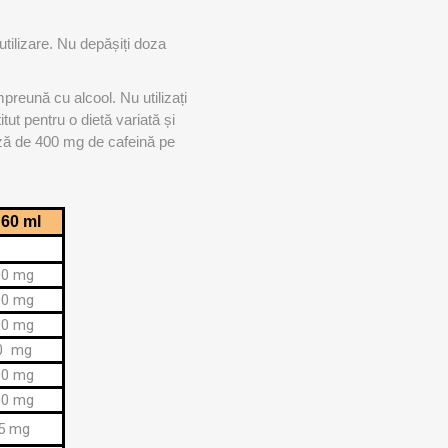
ACCESORII ANTRENAMENT DE
TE
EXTERIOR
 utilizare. Nu depășiți doza
împreună cu alcool. Nu utilizați
tut pentru o dietă variată și
doză de 400 mg de cafeină pe
 60 ml
00 mg
00 mg
00 mg
0 mg
00 mg
00 mg
5 mg