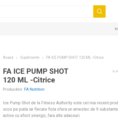
H
 TAPE SPORT EXTRA
PENTRU TRATAMENTE
BENZI KINESIO PENTRU
CREME PENTRU MASAJ
BATOANE P
ULEIURI P
ENTE SI ACCESORII
 ELASTICE 5CM
(RAYON) –
NTE ARTICULATII
LASTICE
IRE, RELAXARE SI
II MASAJ
SIE
OTBAL
BANDAJE ELASTICE 7,5CM
RECUPERARE PINOTAPE
PROTEINE
MINGI
PROFESIONALE - CALITATE ȘI
COMPRESIE & PROTECTIE
ELECTROTERAPIE
PORTI FUTSAL
BANDAJE E
PINOTAPE S
GUSTAREA 
ROLE PENT
PROFESIONA
TERAPIE RE
TERAPIE TE
PORTI HAN
 NOI
Acasă
Suplimente
FA ICE PUMP SHOT 120 ML -Citrice
PE
RARE
CLASSIC (BUMBAC)
EFICIENTA
UN STIL DE
AROMATERAP
FA ICE PUMP SHOT
120 ML -Citrice
Producător:
FA Nutrition
Ice Pump Shot de la Fitness Authority este cel mai recent pro
AND
MINGI MEDICINALE
scos pe piata iar fiecare fiola ofera un amestec de 9 substant
KOUT - SUPLIMENTE
BENZI KINESIOLOGICE
BENZI KINE
active cu efect sinergic, fara alte adaosuri.
ANDS
WALL BALL SI SLAM BALL
E CROSS TAPE
ENERGIE SI
I ACCESORII PORTI
CREATINA
AMINOACIZ