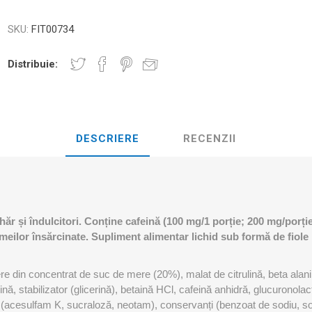
D3TAPE K6.0 – 5CM X 6M
D3TAPE X6.
MANȚA
NDS
RT
MINGI FITNESS SI YOGA
SKU:
FIT00734
ZI
RATE COMPRESIE
Distribuie:
I - GANTERE -
CROSSFIT AND FITNESS
BĂRI ANTR
ELL - DISCURI
DESCRIERE
RECENZII
INESIOLOGICE
E ȘI MINERALE: ROL
UNET
LASER
SHOCKWAV
 ADVANCE – 5CM X
L ÎN PERFORMANȚA
L-CARNITINA
ILOR
ăr și îndulcitori. Conține cafeină (100 mg/1 porție; 200 mg/porție
eilor însărcinate. Supliment alimentar lichid sub formă de fiole
e din concentrat de suc de mere (20%), malat de citrulină, beta alani
nă, stabilizator (glicerină), betaină HCl, cafeină anhidră, glucuronolact
i (acesulfam K, sucraloză, neotam), conservanți (benzoat de sodiu, so