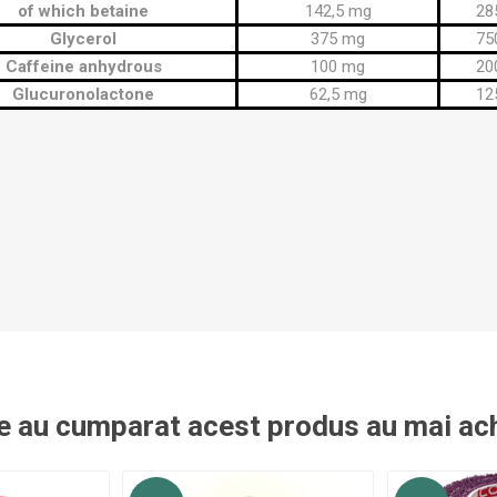
of which betaine
142,5 mg
28
Glycerol
375 mg
75
Caffeine anhydrous
100 mg
20
Glucuronolactone
62,5 mg
12
re au cumparat acest produs au mai ach