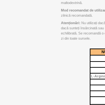
MAGNET
maltodextrină.
Mod recomandat de utiliza
zilnică recomandată.
KINETOT
Atenționări:
Nu utilizați dacă
dacă sunteți însărcinată sau a
echilibrată. Se recomandă o d
zi din toate sursele.
N
L-Argini