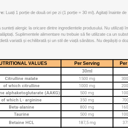
OTERAPIE
SAUNE
ALTE APARA
re:
Luați 1 porție de două ori pe zi (1 porție = 30 ml). Agitați înainte de
ERAPIE
 sunteți alergic la oricare dintre ingredientele produsului. Nu utilizați 
lăptați. Suplimentele alimentare nu trebuie să fie utilizate ca un substi
ietă variată și echilibrată și un stil de viață sănătos. Nu depășiți o 
UTRITIONAL VALUES
Per Serving
Per
30ml
Citrulline malate
1500 mg
30
of which citrulline
1000 mg
20
ne alphaketoglutarate (AAKG)
500 mg
10
of which L- arginine
350 mg
70
Beta-alanine
800 mg
16
Taurine
500 mg
10
Betaine HCL
187,5 mg
37