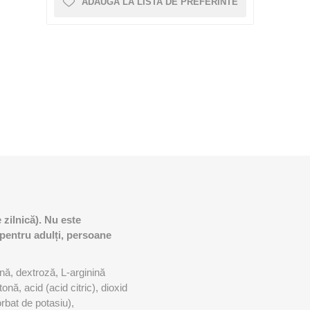
0 – 5CM X 6M
D3TAPE K35 – 5CM X 35M
ADAUGĂ LA LISTA DE PREFERINTE
CRYON X PRO
REBOOTS
ALTE APARATE CRYO
Icebein™ cryo
ENAMENT
ACCESORII ANTRENAMENT
RECOSPORT
SISTEME MONITORIZARE GPS
E
PENTRU ECHIPE
 zilnică). Nu este
ACCESORII PENTRU ANTRENORI
 pentru adulți, persoane
CONURI SI COPETE
GARDURI ANTRENAMENT
nă, dextroză, L-arginină
onă, acid (acid citric), dioxid
SCARITE ANTRENAMENT
rbat de potasiu),