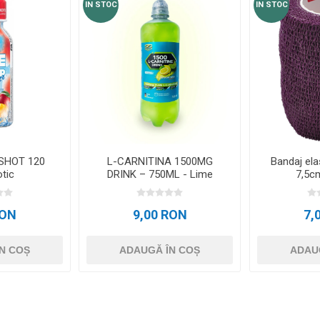
IN STOC
IN STOC
 SHOT 120
L-CARNITINA 1500MG
Bandaj ela
tic
DRINK – 750ML - Lime
7,5cm
RON
9,00 RON
7,
N COȘ
ADAUGĂ ÎN COȘ
ADAU