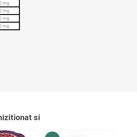
5 mg
0 mg
0 mg
5 mg
izitionat si