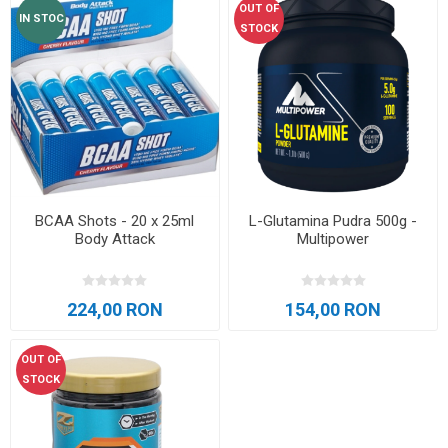
OUT OF
IN STOC
STOCK
BCAA Shots - 20 x 25ml
L-Glutamina Pudra 500g -
Body Attack
Multipower
224,00 RON
154,00 RON
OUT OF
STOCK