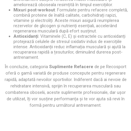
ameliorează oboseala resimțită în timpul exercițiilor.
Mixuri post-workout
: Formulate pentru refacere completă,
combină proteine de înaltă calitate, carbohidrați rapizi,
vitamine și electroliți. Aceste mixuri asigură reumplerea
rezervelor de glicogen și nutrienți esențiali, accelerând
regenerarea musculară după efort susținut.
Antioxidanți
: Vitaminele (C, E) și extractele cu antioxidanți
protejează celulele de stresul oxidativ indus de exercițiile
intense. Antioxidanții reduc inflamația musculară și ajută la
recuperarea rapidă a țesuturilor, diminuând durerea post-
antrenament.
În concluzie, categoria
Suplimente Refacere
de pe Recosport
oferă o gamă variată de produse concepute pentru regenerare
rapidă, adaptată nevoilor sportivilor. Indiferent dacă ai nevoie de
rehidratare intensivă, sprijin în recuperarea musculară sau
combaterea oboselii, aceste suplimente profesionale, dar ușor
de utilizat, îți vor susține performanța și te vor ajuta să revii în
formă pentru următorul antrenament.