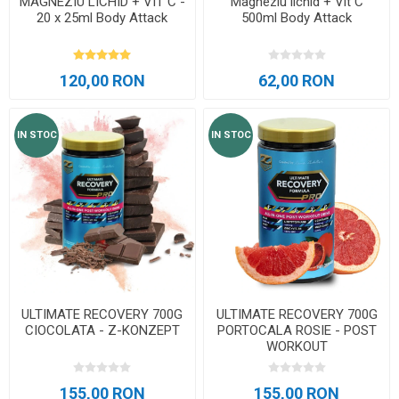
MAGNEZIU LICHID + VIT C -
Magneziu lichid + Vit C
20 x 25ml Body Attack
500ml Body Attack
120,00 RON
62,00 RON
IN STOC
IN STOC
ULTIMATE RECOVERY 700G
ULTIMATE RECOVERY 700G
CIOCOLATA - Z-KONZEPT
PORTOCALA ROSIE - POST
WORKOUT
155,00 RON
155,00 RON