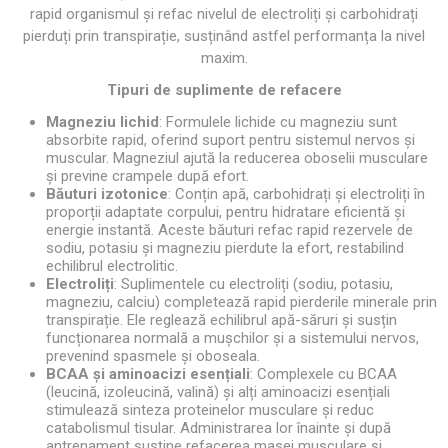
rapid organismul și refac nivelul de electroliți și carbohidrați
pierduți prin transpirație, susținând astfel performanța la nivel
maxim.
Tipuri de suplimente de refacere
Magneziu lichid
: Formulele lichide cu magneziu sunt
absorbite rapid, oferind suport pentru sistemul nervos și
muscular. Magneziul ajută la reducerea oboselii musculare
și previne crampele după efort.
Băuturi izotonice
: Conțin apă, carbohidrați și electroliți în
proporții adaptate corpului, pentru hidratare eficientă și
energie instantă. Aceste băuturi refac rapid rezervele de
sodiu, potasiu și magneziu pierdute la efort, restabilind
echilibrul electrolitic.
Electroliți
: Suplimentele cu electroliți (sodiu, potasiu,
magneziu, calciu) completează rapid pierderile minerale prin
transpirație. Ele reglează echilibrul apă-săruri și susțin
funcționarea normală a mușchilor și a sistemului nervos,
prevenind spasmele și oboseala.
BCAA și aminoacizi esențiali
: Complexele cu BCAA
(leucină, izoleucină, valină) și alți aminoacizi esențiali
stimulează sinteza proteinelor musculare și reduc
catabolismul tisular. Administrarea lor înainte și după
antrenament susține refacerea masei musculare și